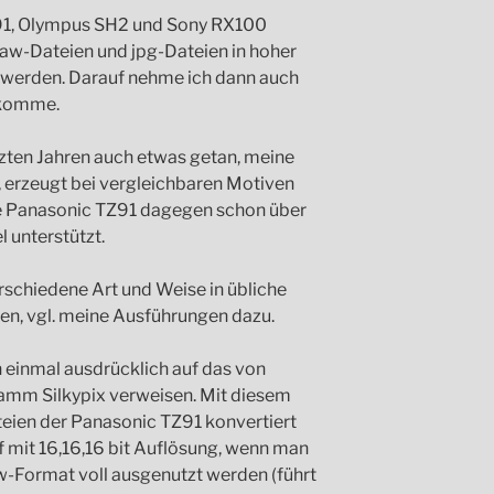
1, Olympus SH2 und Sony RX100
 raw-Dateien und jpg-Dateien in hoher
t werden. Darauf nehme ich dann auch
 komme.
etzten Jahren auch etwas getan, meine
, erzeugt bei vergleichbaren Motiven
ie Panasonic TZ91 dagegen schon über
 unterstützt.
rschiedene Art und Weise in übliche
en, vgl. meine Ausführungen dazu.
 einmal ausdrücklich auf das von
amm Silkypix verweisen. Mit diesem
ien der Panasonic TZ91 konvertiert
 mit 16,16,16 bit Auflösung, wenn man
w-Format voll ausgenutzt werden (führt