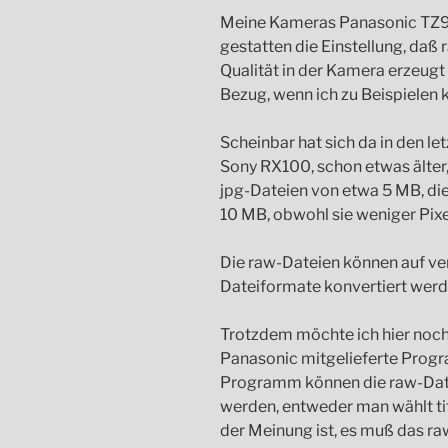
Meine Kameras Panasonic TZ9
gestatten die Einstellung, daß
Qualität in der Kamera erzeug
Bezug, wenn ich zu Beispielen
Scheinbar hat sich da in den l
Sony RX100, schon etwas älter
jpg-Dateien von etwa 5 MB, d
10 MB, obwohl sie weniger Pixel
Die raw-Dateien können auf ve
Dateiformate konvertiert werd
Trotzdem möchte ich hier noch
Panasonic mitgelieferte Progr
Programm können die raw-Date
werden, entweder man wählt tif
der Meinung ist, es muß das ra