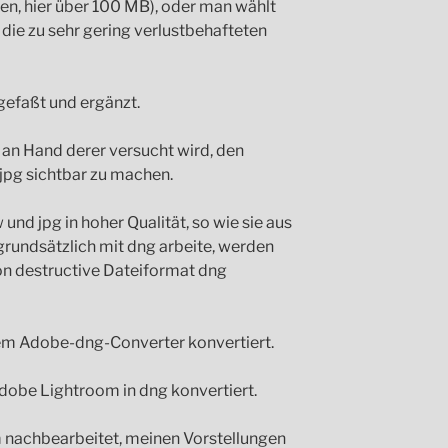
ien, hier über 100 MB), oder man wählt
 die zu sehr gering verlustbehafteten
efaßt und ergänzt.
, an Hand derer versucht wird, den
jpg sichtbar zu machen.
und jpg in hoher Qualität, so wie sie aus
undsätzlich mit dng arbeite, werden
on destructive Dateiformat dng
em Adobe-dng-Converter konvertiert.
dobe Lightroom in dng konvertiert.
m nachbearbeitet, meinen Vorstellungen