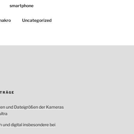
smartphone
makro
Uncategorized
ITRÄGE
ten und Dateigrößen der Kameras
ltra
 und digital insbesondere bei