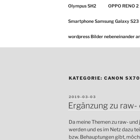
Olympus SH2
OPPO RENO 2 
Smartphone Samsung Galaxy S23 
wordpress Bilder nebeneinander a
KATEGORIE:
CANON SX7
VERÖFFENTLICHT
2019-03-03
AM
Ergänzung zu raw-
Da meine Themen zu raw- und 
werden und es im Netz dazu te
bzw. Behauptungen gibt, möcht