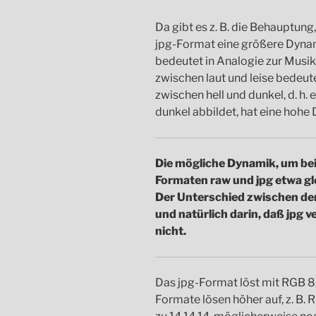
Da gibt es z. B. die Behauptu
jpg-Format eine größere Dynami
bedeutet in Analogie zur Musi
zwischen laut und leise bedeute
zwischen hell und dunkel, d. h. 
dunkel abbildet, hat eine hohe
Die mögliche Dynamik, um bei 
Formaten raw und jpg etwa gl
Der Unterschied zwischen de
und natürlich darin, daß jpg v
nicht.
Das jpg-Format löst mit RGB 8,8
Formate lösen höher auf, z. B. R