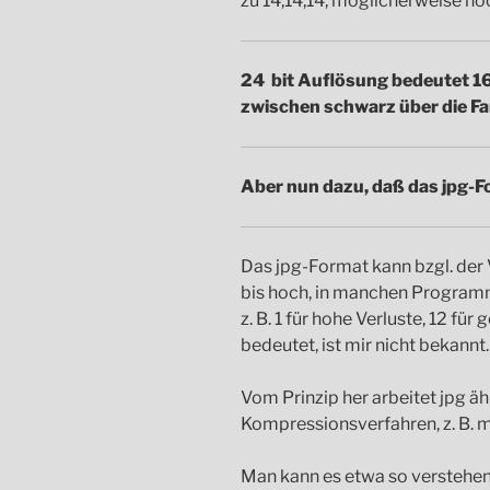
zu 14,14,14, möglicherweise no
24 bit Auflösung bedeutet 1
zwischen schwarz über die Far
Aber nun dazu, daß das jpg-Fo
Das jpg-Format kann bzgl. der 
bis hoch, in manchen Program
z. B. 1 für hohe Verluste, 12 für
bedeutet, ist mir nicht bekannt.
Vom Prinzip her arbeitet jpg ä
Kompressionsverfahren, z. B. 
Man kann es etwa so verstehen,