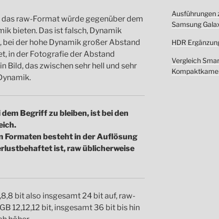
Ausführungen 
ng, das raw-Format würde gegenüber dem
Samsung Galax
k bieten. Das ist falsch, Dynamik
k, bei der hohe Dynamik großer Abstand
HDR Ergänzun
t, in der Fotografie der Abstand
Vergleich Sma
ein Bild, das zwischen sehr hell und sehr
Kompaktkamer
 Dynamik.
dem Begriff zu bleiben, ist bei den
eich.
n Formaten besteht in der Auflösung
erlustbehaftet ist, raw üblicherweise
,8 bit also insgesamt 24 bit auf, raw-
GB 12,12,12 bit, insgesamt 36 bit bis hin