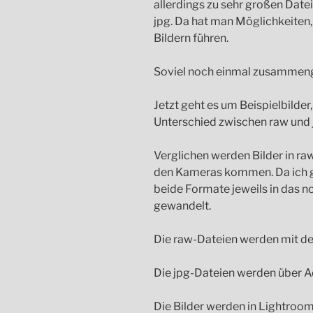
allerdings zu sehr großen Date
jpg. Da hat man Möglichkeiten,
Bildern führen.
Soviel noch einmal zusammeng
Jetzt geht es um Beispielbilder
Unterschied zwischen raw und 
Verglichen werden Bilder in raw 
den Kameras kommen. Da ich gr
beide Formate jeweils in das n
gewandelt.
Die raw-Dateien werden mit d
Die jpg-Dateien werden über A
Die Bilder werden in Lightroo