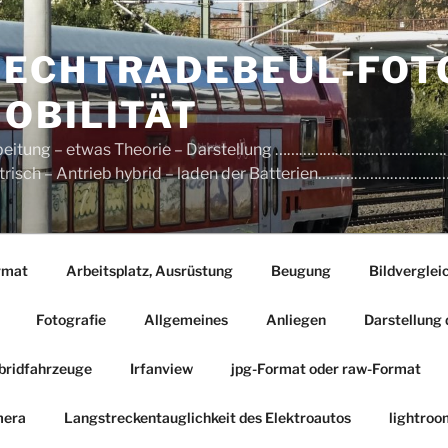
ECHTRADEBEUL-FOT
OBILITÄT
earbeitung – etwas Theorie – Darstellung …………………………
elektrisch – Antrieb hybrid – laden der Batterien………………
rmat
Arbeitsplatz, Ausrüstung
Beugung
Bildverglei
Fotografie
Allgemeines
Anliegen
Darstellung 
bridfahrzeuge
Irfanview
jpg-Format oder raw-Format
mera
Langstreckentauglichkeit des Elektroautos
lightroo