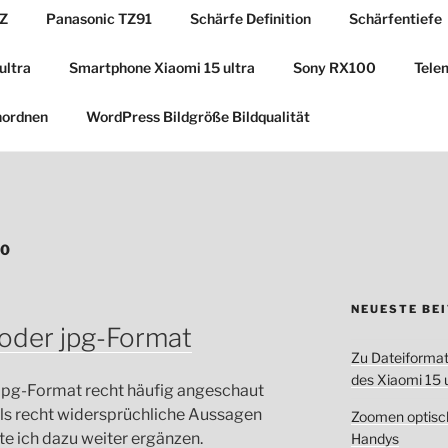
Z
Panasonic TZ91
Schärfe Definition
Schärfentiefe
ultra
Smartphone Xiaomi 15 ultra
Sony RX100
Tele
nordnen
WordPress Bildgröße Bildqualität
00
NEUESTE BE
 oder jpg-Format
Zu Dateiforma
des Xiaomi 15 u
jpg-Format recht häufig angeschaut
ils recht widersprüchliche Aussagen
Zoomen optisch
e ich dazu weiter ergänzen.
Handys