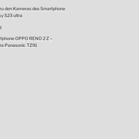
zu den Kameras des Smartphone
y S23 ultra
g
rtphone OPPO RENO 2 Z –
a Panasonic TZ91