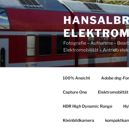
Zum
Inhalt
HANSALBR
springen
ELEKTROM
Fotografie – Aufnahme – B
Elektromobilität – Antrieb 
100% Ansicht
Adobe dng-Fo
Capture One
Elektromobiltät
HDR High Dynamic Range
Hy
Kleinbildkamera
kompaktka